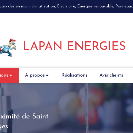
n clés en main, climatisation, Electricité, Energies renouvable, Panneaux 
LAPAN ENERGIES
ions
A propos
Réalisations
Avis clients
ximité de Saint
ges