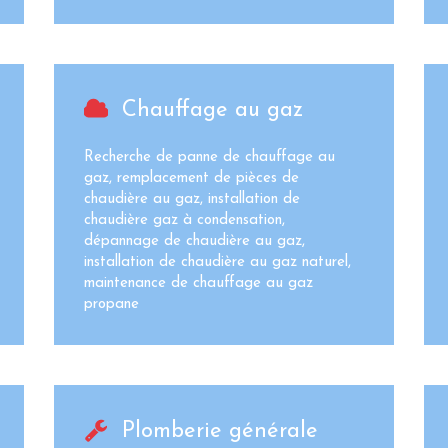
Chauffage au gaz
Recherche de panne de chauffage au
gaz, remplacement de pièces de
chaudière au gaz, installation de
chaudière gaz à condensation,
dépannage de chaudière au gaz,
installation de chaudière au gaz naturel,
maintenance de chauffage au gaz
propane
Plomberie générale