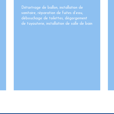
Détartrage de ballon, installation de
sanitaire, réparation de fuites d’eau,
débouchage de toilettes, dégorgement
de tuyauterie, installation de salle de bain