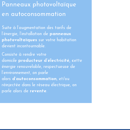
Panneaux photovoltaïque
en autoconsommation
Suite à l’augmentation des tarifs de
l’énergie, l’installation de
panneaux
photovoltaïques
sur votre habitation
devient incontournable.
Consiste à rendre votre
domicile
producteur d’électricité, c
ette
énergie renouvelable, respectueuse de
l’environnement, on parle
alors
d’autoconsommation
, et/ou
réinjectée dans le réseau électrique, on
parle alors de
revente
.